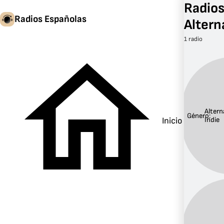
Radios
Radios Españolas
Altern
1 radio
Altern
Género:
Inicio
Indie