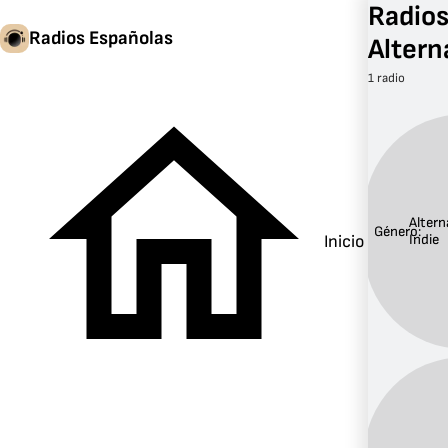
Radios
Radios Españolas
Altern
1 radio
Altern
Género:
Inicio
Indie