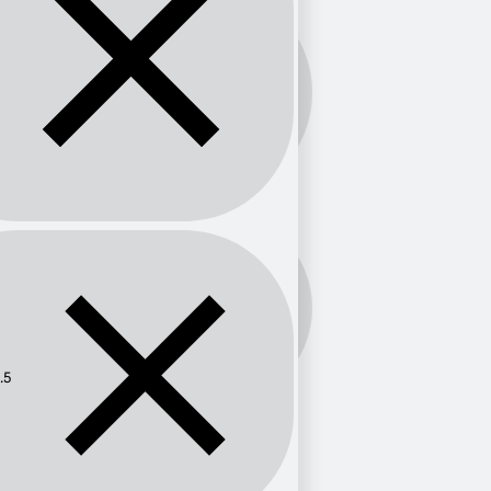
Banda:
FM
Frecuencia:
94.5
.5
Provincia
Murcia
1