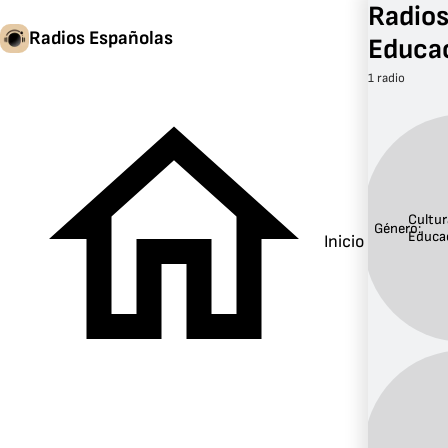
Radios
Radios Españolas
Educa
1 radio
Cultur
Género:
Educa
Inicio