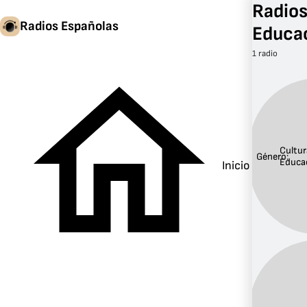
Radios
Radios Españolas
Educa
1 radio
Cultur
Género:
Educa
Inicio