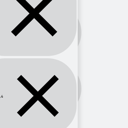
Banda:
FM
Frecuencia:
91.4
.4
Provincia