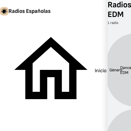
Radios
Radios Españolas
EDM
1 radio
Dance
Inicio
Género:
EDM