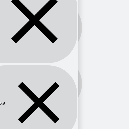
Banda:
FM
Frecuencia:
106.9
6.9
Provincia
Andalucía