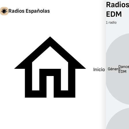
Radios
Radios Españolas
EDM
1 radio
Dance
Inicio
Género:
EDM