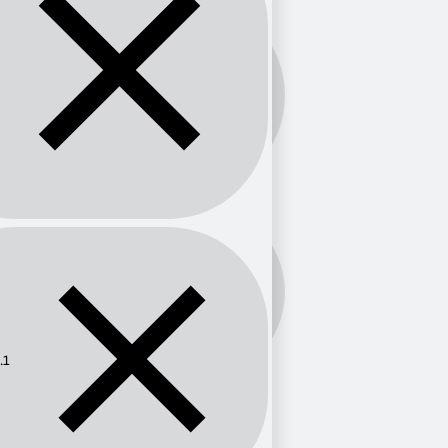
Banda:
FM
Frecuencia:
88.1
.1
Provincia
Madrid