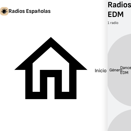
Radios
Radios Españolas
EDM
1 radio
Dance
Inicio
Género:
EDM