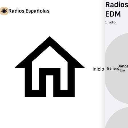
Radios
Radios Españolas
EDM
1 radio
Dance
Inicio
Género:
EDM