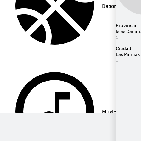
Deportes
Provincia
Islas Canari
1
Ciudad
Las Palmas 
1
Música