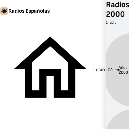
Radios
Radios Españolas
2000
1 radio
Años
Inicio
Género:
2000