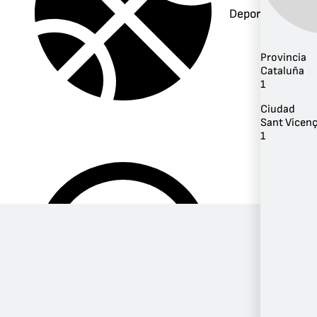
Deportes
Provincia
Cataluña
1
Ciudad
Sant Vicenç
1
Música