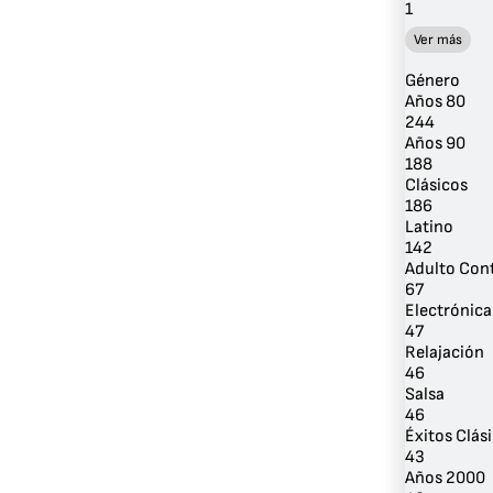
1
Ver más
Género
Años 80
244
Años 90
188
Clásicos
186
Latino
142
Adulto Co
67
Electrónica
47
Relajación
46
Salsa
46
Éxitos Clás
43
Años 2000