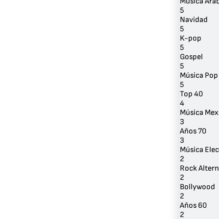
Música Ára
5
Navidad
5
K-pop
5
Gospel
5
Música Pop
5
Top 40
4
Música Mex
3
Años 70
3
Música Elec
2
Rock Altern
2
Bollywood
2
Años 60
2