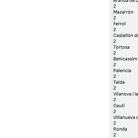
Aranda de 
2
Mazarrón
2
Ferrol
2
Castellón d
2
Tortosa
2
Benicassim
2
Palencia
2
Telde
2
Vilanova i l
2
Ceuti
2
Villanueva 
2
Ronda
2