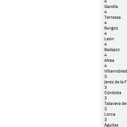
4
Gandía
4
Terrassa
4
Burgos
4
León
4
Badajoz
4
Altea
4
Villarroble
3
Jerez de la 
3
Córdoba
3
Talavera de
3
Lorca
3
Águilas