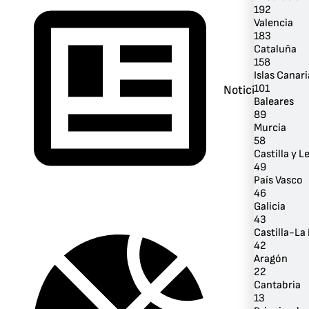
192
Valencia
183
Cataluña
158
Islas Canari
101
Noticias
Baleares
89
Murcia
58
Castilla y L
49
País Vasco
46
Galicia
43
Castilla-L
42
Aragón
22
Cantabria
13