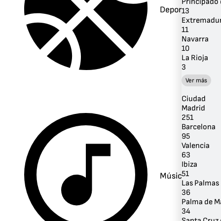
Principado 
Deportes
13
Extremadu
11
Navarra
10
La Rioja
3
Ver más
Ciudad
Madrid
251
Barcelona
95
Valencia
63
Ibiza
51
Música
Las Palmas 
36
Palma de M
34
Santa Cruz 