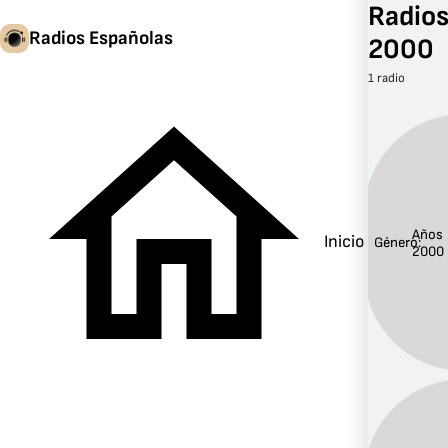
Radios
Radios Españolas
2000
1 radio
Años
Inicio
Género:
2000