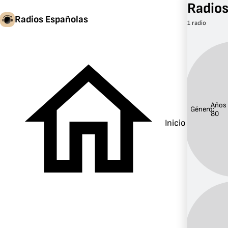
Radios
Radios Españolas
1 radio
Años
Género:
80
Inicio