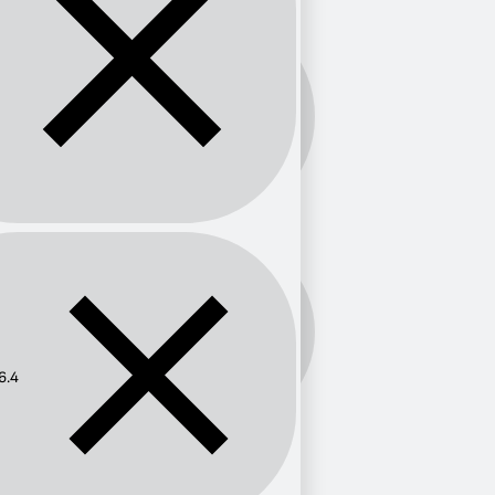
Banda:
FM
Frecuencia:
106.4
6.4
Provincia
Murcia