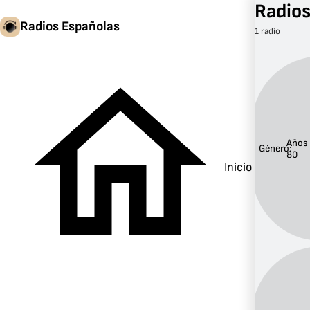
Radios
Radios Españolas
1 radio
Años
Género:
80
Inicio