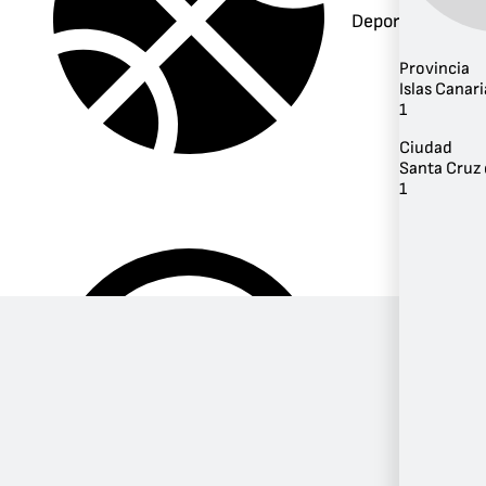
Deportes
Provincia
Islas Canari
1
Ciudad
Santa Cruz 
1
Música