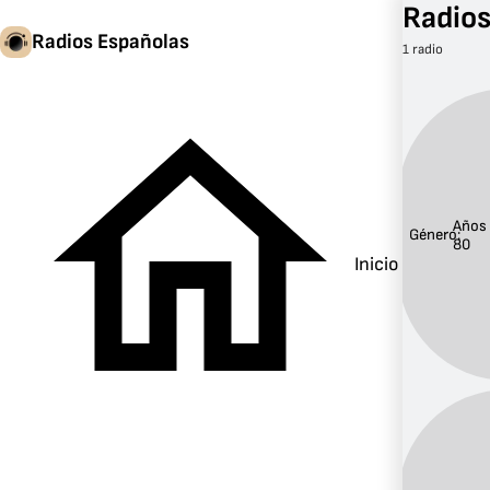
Radios
Radios Españolas
1 radio
Años
Género:
80
Inicio