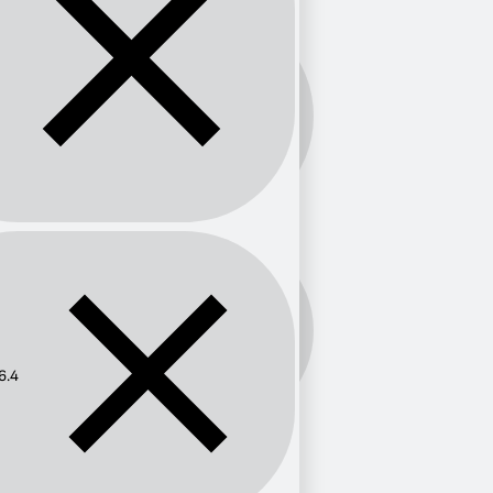
Banda:
FM
Frecuencia:
106.4
6.4
Provincia
Murcia