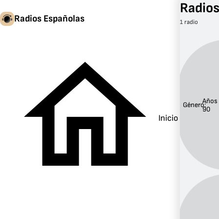
Radios
Radios Españolas
1 radio
Años
Género:
90
Inicio