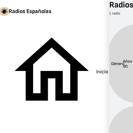
Radios
Radios Españolas
1 radio
Años
Género:
90
Inicio