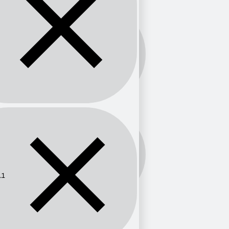
Banda:
FM
Frecuencia:
88.1
.1
Provincia
Madrid