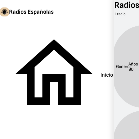
Radios
Radios Españolas
1 radio
Años
Género:
90
Inicio