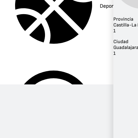
Deportes
Provincia
Castilla-L
1
Ciudad
Guadalajar
1
Música