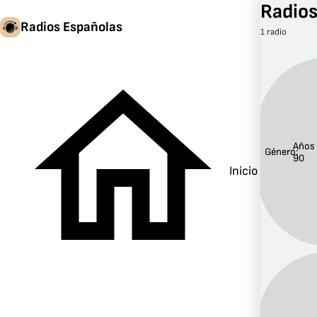
Radios
Radios Españolas
1 radio
Años
Género:
90
Inicio