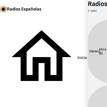
Radios
Radios Españolas
1 radio
Años
Género:
90
Inicio