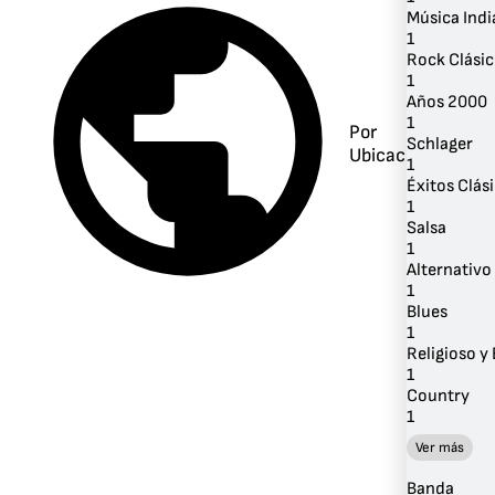
Música Indi
1
Rock Clási
1
Años 2000
1
Por
Schlager
Ubicación
1
Éxitos Clás
1
Salsa
1
Alternativo 
1
Blues
1
Religioso y 
1
Country
1
Ver más
Banda