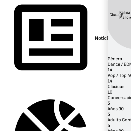
Palma
Ciudad:
Mallor
Noticias
Género
Dance / ED
14
Pop / Top 4
14
Clásicos
10
Conversaci
5
Años 90
5
Adulto Co
5