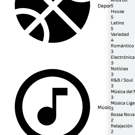
Años 80
Deportes
5
House
5
Latino
5
Variedad
4
Romántico
3
Electrónica
3
Noticias
3
R&B / Soul
3
Música del
3
Música Lige
Música
3
Bossa Nova
2
Relajación
2