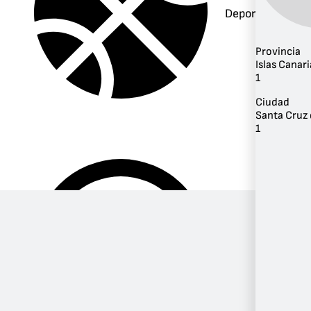
Deportes
Provincia
Islas Canari
1
Ciudad
Santa Cruz 
1
Música