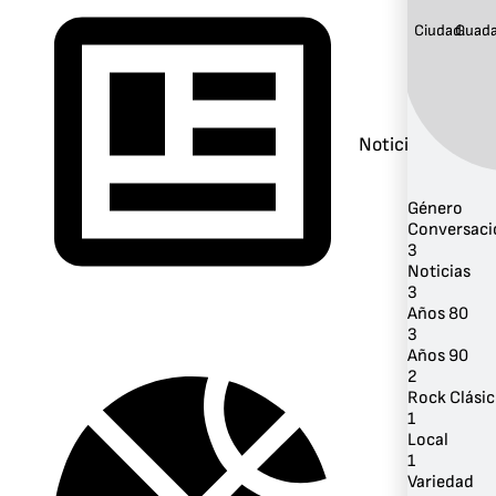
Ciudad:
Guada
Noticias
Género
Conversaci
3
Noticias
3
Años 80
3
Años 90
2
Rock Clási
1
Local
1
Variedad