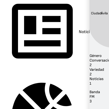
Ciudad:
Ávila
Noticias
Género
Conversaci
2
Variedad
2
Noticias
1
Banda
FM
3