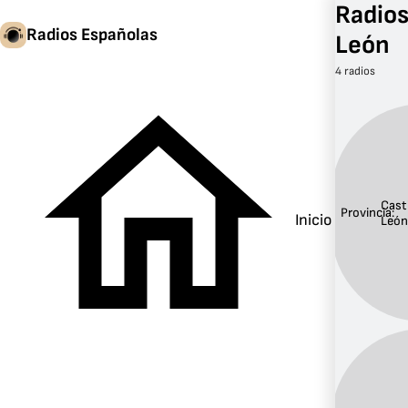
Radios 
Radios Españolas
León
4 radios
Casti
Provincia:
Inicio
Leó