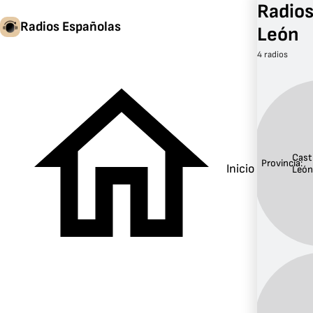
Radios
Radios Españolas
León
4 radios
Casti
Provincia:
Inicio
Leó