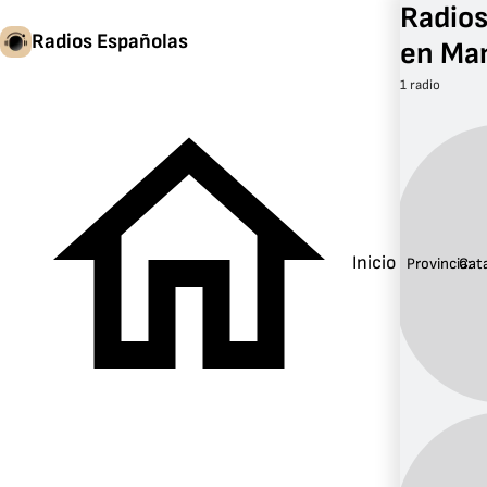
Radios
Radios Españolas
en Man
1 radio
Inicio
Provincia:
Cat