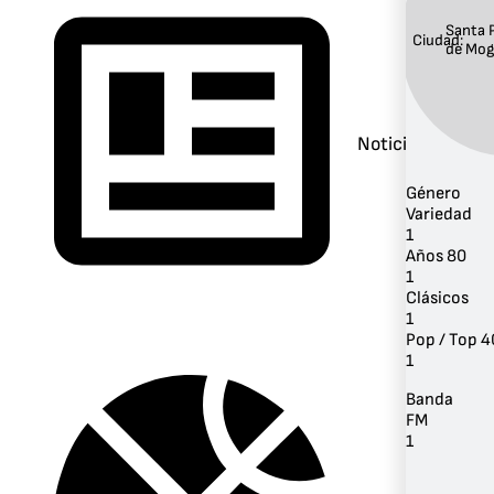
Santa 
Ciudad:
de Mo
Noticias
Género
Variedad
1
Años 80
1
Clásicos
1
Pop / Top 4
1
Banda
FM
1