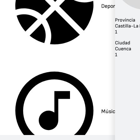
Deportes
Provincia
Castilla-L
1
Ciudad
Cuenca
1
Música