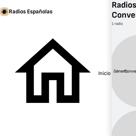
Radios
Radios Españolas
Conve
1 radio
Género:
Conve
Inicio