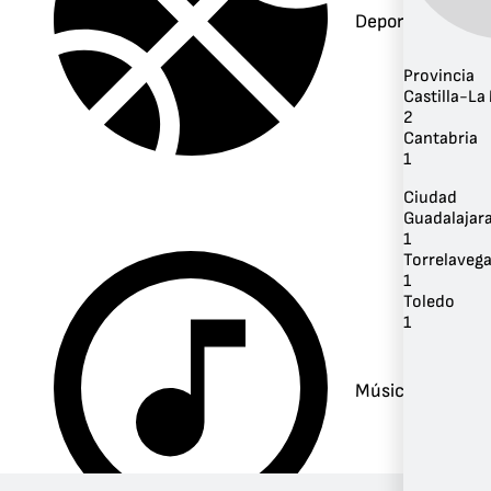
Deportes
Provincia
Castilla-L
2
Cantabria
1
Ciudad
Guadalajar
1
Torrelaveg
1
Toledo
1
Música