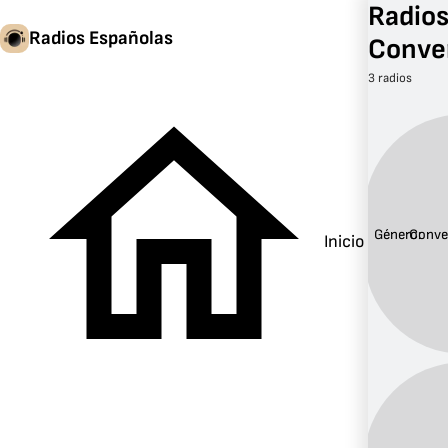
Radios
Radios Españolas
Conve
3 radios
Género:
Conve
Inicio