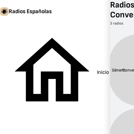
Radios
Radios Españolas
Conve
3 radios
Género:
Conve
Inicio