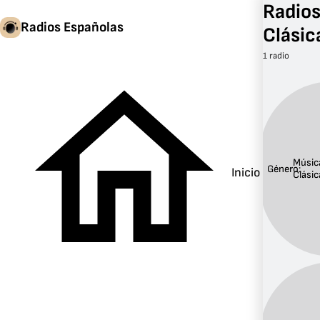
Radios
Radios Españolas
Clásic
1 radio
Músic
Género:
Inicio
Clásic