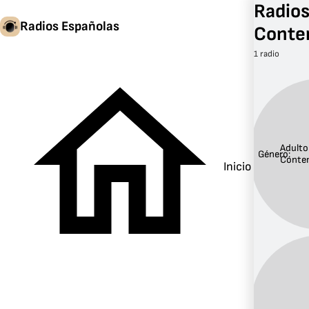
Radios
Radios Españolas
Conte
1 radio
Adulto
Género:
Conte
Inicio