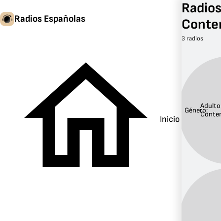
Radios
Radios Españolas
Conte
3 radios
Adulto
Género:
Conte
Inicio