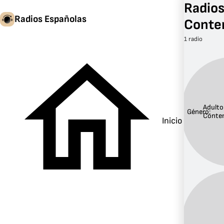
Radios
Radios Españolas
Conte
1 radio
Adulto
Género:
Conte
Inicio