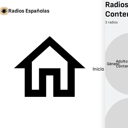
Radios
Radios Españolas
Conte
3 radios
Adulto
Género:
Conte
Inicio