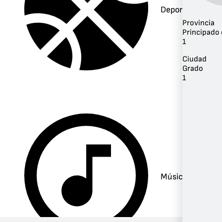
Deportes
Provincia
Principado 
1
Ciudad
Grado
1
Música