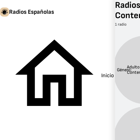
Radios
Radios Españolas
Conte
1 radio
Adulto
Género:
Conte
Inicio