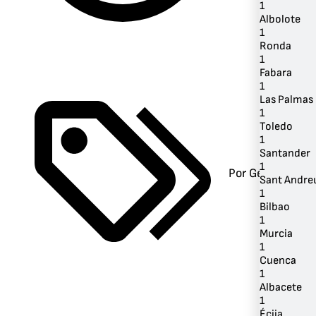
1
Albolote
1
Ronda
1
Fabara
1
Las Palmas 
1
Toledo
1
Santander
1
Por Género
Sant Andre
1
Bilbao
1
Murcia
1
Cuenca
1
Albacete
1
Écija