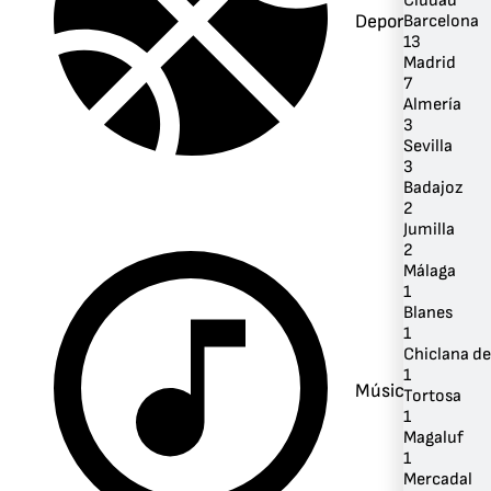
Ciudad
Deportes
Barcelona
13
Madrid
7
Almería
3
Sevilla
3
Badajoz
2
Jumilla
2
Málaga
1
Blanes
1
Chiclana de
1
Música
Tortosa
1
Magaluf
1
Mercadal