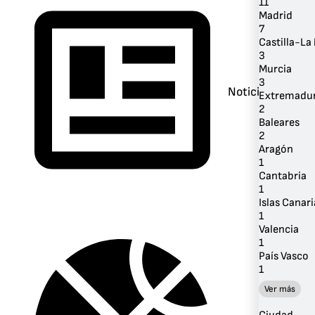
11
Madrid
7
Castilla-L
3
Murcia
3
Noticias
Extremadu
2
Baleares
2
Aragón
1
Cantabria
1
Islas Canari
1
Valencia
1
País Vasco
1
Ver más