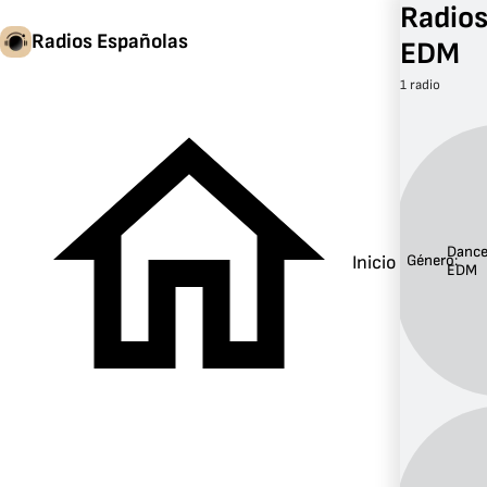
Radios
Radios Españolas
EDM
1 radio
Dance
Inicio
Género:
EDM