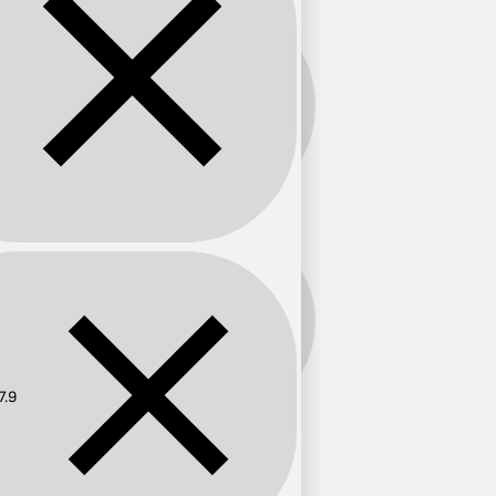
Banda:
FM
Frecuencia:
107.9
7.9
Provincia
País Vasco