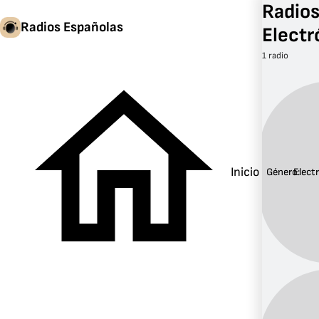
Radios
Radios Españolas
Electr
1 radio
Inicio
Género:
Elect