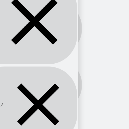
Banda:
FM
Frecuencia:
98.2
.2
Provincia
Baleares