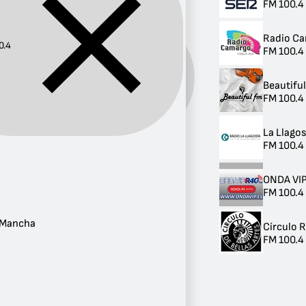
FM 100.4
Radio C
0.4
FM 100.4
Frecuencia:
100.4
Beautifu
FM 100.4 
La Llago
FM 100.4 
Provincia
Andalucía
ONDA VIP
3
FM 100.4 
Madrid
2
a Mancha
Castilla-La Mancha
Círculo 
1
FM 100.4
Cantabria
1
Cataluña
1
Valencia