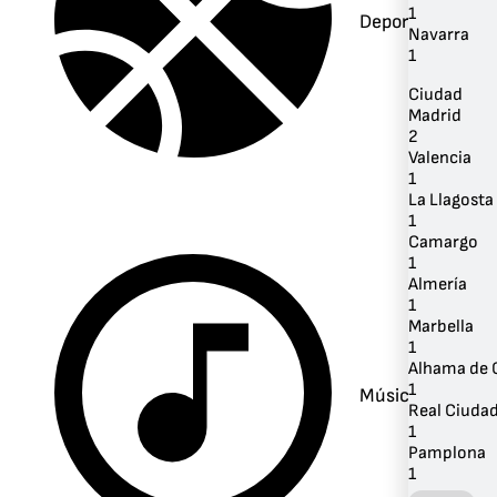
1
Deportes
Navarra
1
Ciudad
Madrid
2
Valencia
1
La Llagosta
1
Camargo
1
Almería
1
Marbella
1
Alhama de 
1
Música
Real Ciuda
1
Pamplona
1