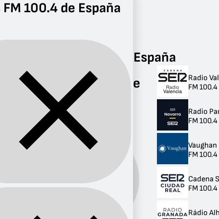
 FM 100.4 de España
Radio
FM 100.4
Radios FM 100.4 de España
Radio Va
Radios FM 100.4 de
FM 100.4 
España
Radio P
10 radios
FM 100.4
Vaughan 
FM 100.4
Cadena S
Banda:
FM
FM 100.4
Rádio A