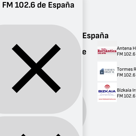
 FM 102.6 de España
Radio
FM 102.6
Radios FM 102.6 de España
Antena H
Radios FM 102.6 de
FM 102.6
España
Tormes 
3 radios
FM 102.6 
Bizkaia I
FM 102.6 
Banda:
FM