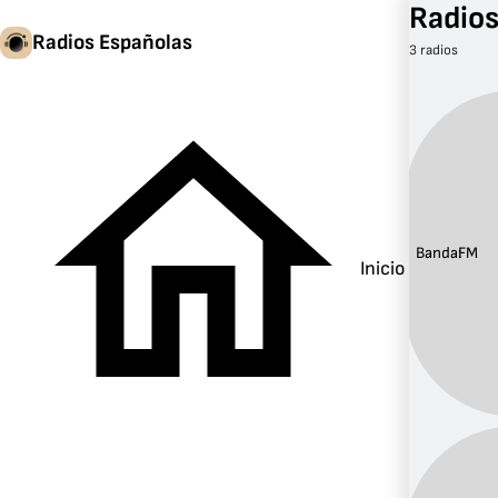
Radios
Radios Españolas
3 radios
Banda:
FM
Inicio