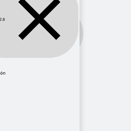
2.6
Frecuencia:
102.6
Provincia
eón
Castilla y León
1
País Vasco
1
Andalucía
1
Ciudad
Salamanca
1
Bilbao