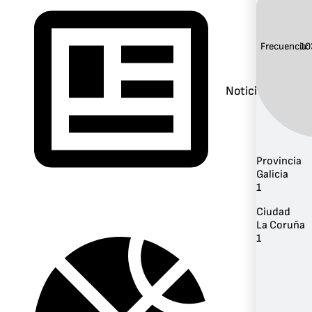
Frecuencia:
10
Noticias
Provincia
Galicia
1
Ciudad
La Coruña
1