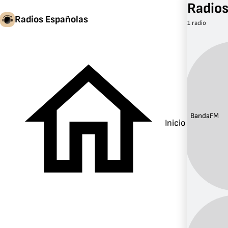
Radios
Radios Españolas
1 radio
Banda:
FM
Inicio