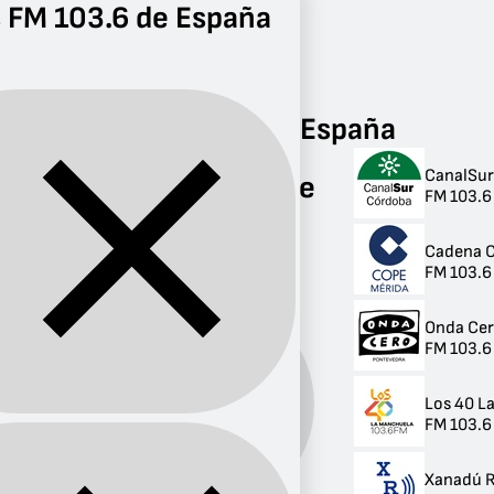
 FM 103.6 de España
Radio
FM 103.6
Radios FM 103.6 de España
CanalSu
Radios FM 103.6 de
FM 103.6
España
Cadena 
7 radios
FM 103.6
Onda Cer
FM 103.6 
Los 40 L
Banda:
FM
FM 103.6
Xanadú R