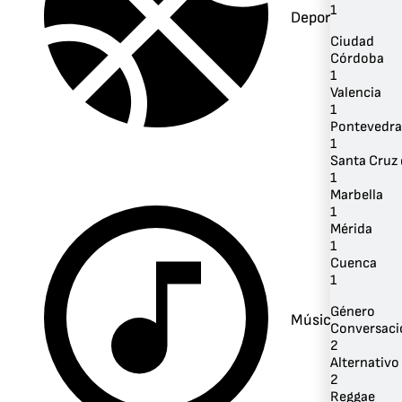
1
Deportes
Ciudad
Córdoba
1
Valencia
1
Pontevedra
1
Santa Cruz 
1
Marbella
1
Mérida
1
Cuenca
1
Género
Música
Conversaci
2
Alternativo 
2
Reggae