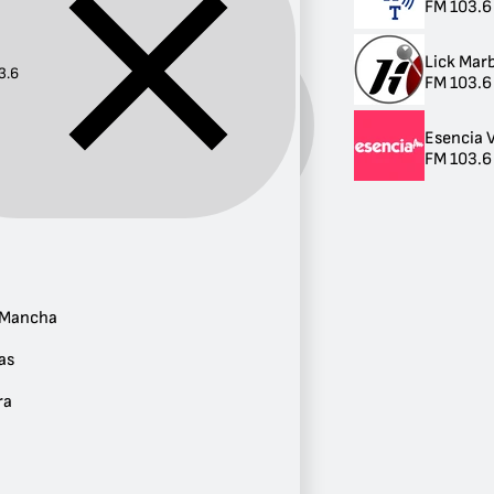
FM 103.6 
Lick Marb
3.6
FM 103.6 
Frecuencia:
103.6
Esencia 
FM 103.6 
Provincia
Andalucía
2
a Mancha
Castilla-La Mancha
1
as
Islas Canarias
1
ra
Extremadura
1
Valencia
1
Galicia