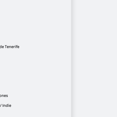
1
Ciudad
Córdoba
1
Valencia
1
Pontevedra
1
de Tenerife
Santa Cruz de Tenerife
1
Marbella
1
Mérida
1
Cuenca
1
Género
ones
Conversaciones
2
/ Indie
Alternativo / Indie
2
Reggae