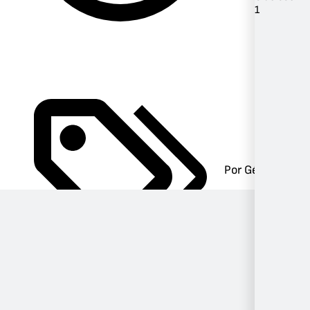
1
Por Género