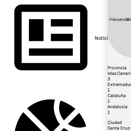
Frecuencia:
10
Noticias
Provincia
Islas Canari
3
Extremadu
1
Cataluña
1
Andalucía
1
Ciudad
Santa Cruz 