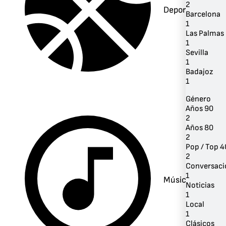
2
Deportes
Barcelona
1
Las Palmas 
1
Sevilla
1
Badajoz
1
Género
Años 90
2
Años 80
2
Pop / Top 4
2
Conversaci
1
Música
Noticias
1
Local
1
Clásicos