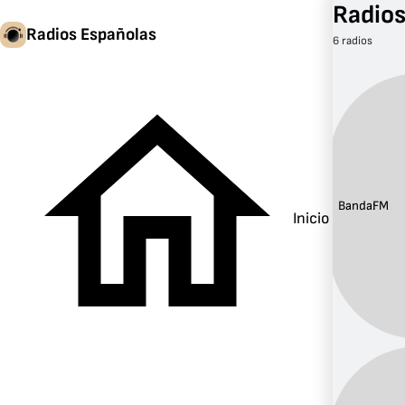
Radios
Radios Españolas
6 radios
Banda:
FM
Inicio