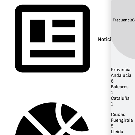
Frecuencia:
10
Noticias
Provincia
Andalucía
6
Baleares
1
Cataluña
1
Ciudad
Fuengirola
5
Lleida