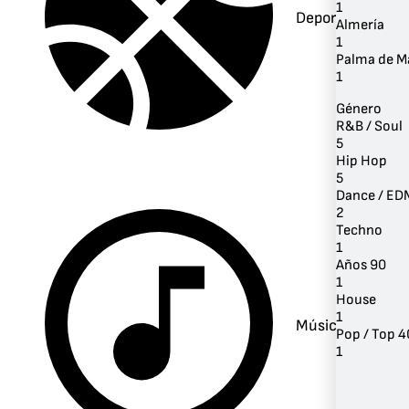
1
Deportes
Almería
1
Palma de M
1
Género
R&B / Soul
5
Hip Hop
5
Dance / ED
2
Techno
1
Años 90
1
House
1
Música
Pop / Top 4
1