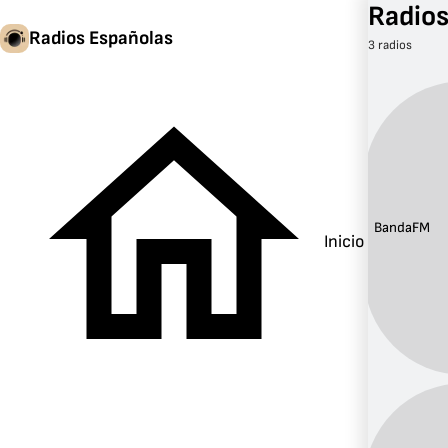
Radios
Radios Españolas
3 radios
Banda:
FM
Inicio