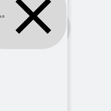
4.9
Frecuencia:
104.9
Provincia
Madrid
1
Cataluña
1
Valencia
1
Ciudad
Blanes
1
Valencia