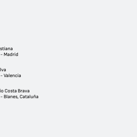
istiana
 - Madrid
lva
- Valencia
io Costa Brava
 - Blanes, Cataluña