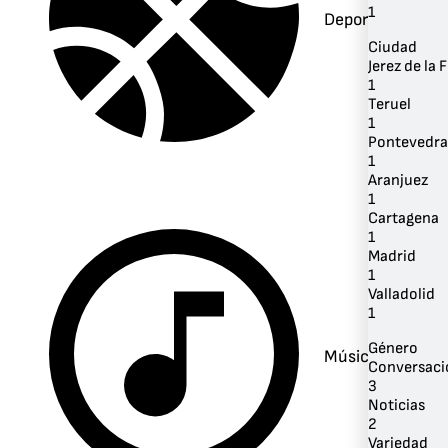
1
Deportes
Ciudad
Jerez de la 
1
Teruel
1
Pontevedra
1
Aranjuez
1
Cartagena
1
Madrid
1
Valladolid
1
Género
Música
Conversaci
3
Noticias
2
Variedad