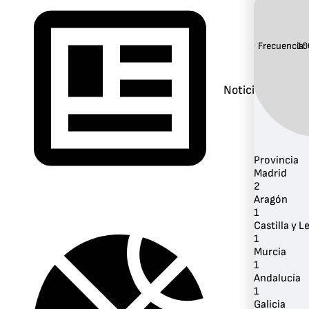
Frecuencia:
10
Noticias
Provincia
Madrid
2
Aragón
1
Castilla y L
1
Murcia
1
Andalucía
1
Galicia